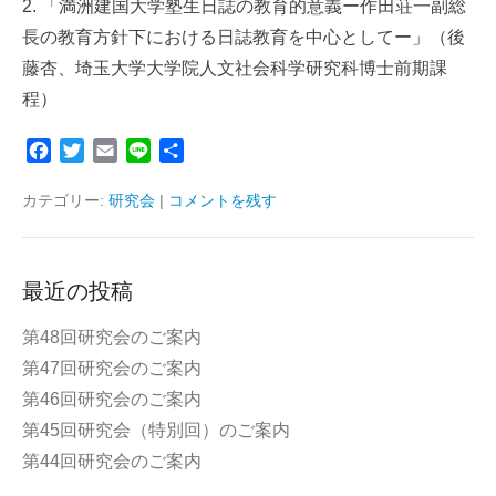
2. 「満洲建国大学塾生日誌の教育的意義ー作田荘一副総
長の教育方針下における日誌教育を中心としてー」（後
藤杏、埼玉大学大学院人文社会科学研究科博士前期課
程）
F
T
E
L
共
a
w
m
i
有
c
i
a
n
カテゴリー:
研究会
|
コメントを残す
e
t
i
e
b
t
l
o
e
最近の投稿
o
r
k
第48回研究会のご案内
第47回研究会のご案内
第46回研究会のご案内
第45回研究会（特別回）のご案内
第44回研究会のご案内