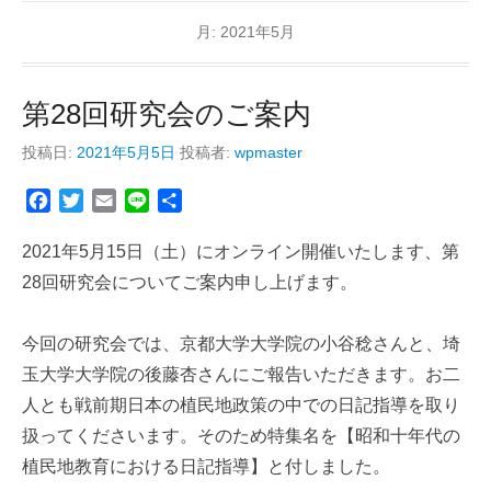
月:
2021年5月
第28回研究会のご案内
投稿日:
2021年5月5日
投稿者:
wpmaster
F
T
E
L
共
a
w
m
i
有
c
i
a
n
2021年5月15日（土）にオンライン開催いたします、第
e
t
i
e
28回研究会についてご案内申し上げます。
b
t
l
o
e
今回の研究会では、京都大学大学院の小谷稔さんと、埼
o
r
k
玉大学大学院の後藤杏さんにご報告いただきます。お二
人とも戦前期日本の植民地政策の中での日記指導を取り
扱ってくださいます。そのため特集名を【昭和十年代の
植民地教育における日記指導】と付しました。