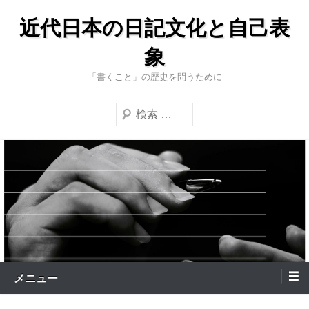
コ
近代日本の日記文化と自己表
ン
テ
象
ン
「書くこと」の歴史を問うために
ツ
へ
検
ス
索
キ
ッ
プ
メニュー