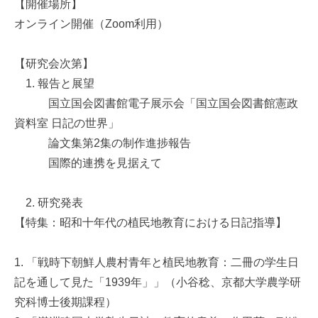
【開催場所】
オンライン開催（Zoom利用）
【研究会次第】
1. 報告と展望
国立国会図書館電子展示会「国立国会図書館憲政
資料室 日記の世界」
論文集第2集の制作進捗報告
国際的連携を見据えて
2. 研究発表
【特集：昭和十年代の植民地教育における日記指導】
1. 「戦時下朝鮮人農村青年と植民地教育：二冊の学生日
記を通して見た「1939年」」（小谷稔、京都大学農学研
究科博士後期課程）