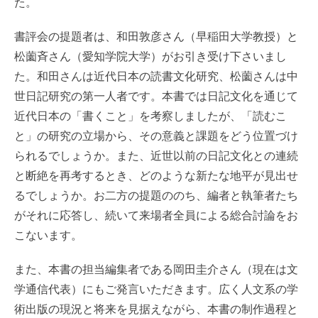
た。
o
r
k
書評会の提題者は、和田敦彦さん（早稲田大学教授）と
松薗斉さん（愛知学院大学）がお引き受け下さいまし
た。和田さんは近代日本の読書文化研究、松薗さんは中
世日記研究の第一人者です。本書では日記文化を通じて
近代日本の「書くこと」を考察しましたが、「読むこ
と」の研究の立場から、その意義と課題をどう位置づけ
られるでしょうか。また、近世以前の日記文化との連続
と断絶を再考するとき、どのような新たな地平が見出せ
るでしょうか。お二方の提題ののち、編者と執筆者たち
がそれに応答し、続いて来場者全員による総合討論をお
こないます。
また、本書の担当編集者である岡田圭介さん（現在は文
学通信代表）にもご発言いただきます。広く人文系の学
術出版の現況と将来を見据えながら、本書の制作過程と