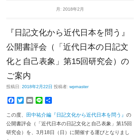
月:
2018年2月
『日記文化から近代日本を問う』
公開書評会（「近代日本の日記文
化と自己表象」第15回研究会）の
ご案内
投稿日:
2018年2月22日
投稿者:
wpmaster
F
T
E
L
共
a
w
m
i
有
c
i
a
n
この度、
田中祐介編『日記文化から近代日本を問う』
の
e
t
i
e
公開書評会（「近代日本の日記文化と自己表象」第15回
b
t
l
研究会）を、3月18日（日）に開催する運びとなりまし
o
e