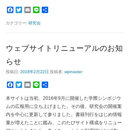
F
T
E
L
共
a
w
m
i
有
c
i
a
n
カテゴリー:
研究会
e
t
i
e
b
t
l
o
e
ウェブサイトリニューアルのお知
o
r
k
らせ
投稿日:
2018年2月22日
投稿者:
wpmaster
F
T
E
L
共
a
w
m
i
有
c
i
a
n
本サイトは当初、2016年9月に開催した学際シンポジウ
e
t
i
e
ムの広報用に立ち上げました。その後、研究会の開催案
b
t
l
内を中心に更新して参りました。書籍刊行をはじめ情報
o
e
量が増えたことに鑑み、このたびサイト構成をリニュー
o
r
k