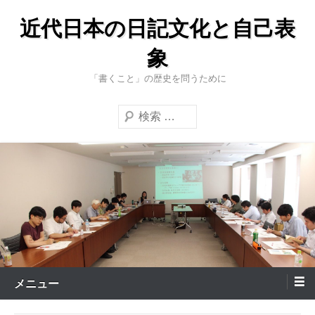
コ
近代日本の日記文化と自己表
ン
テ
象
ン
「書くこと」の歴史を問うために
ツ
へ
検
ス
索
キ
ッ
プ
メニュー