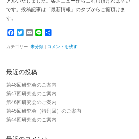
アルいたしました。各メニューからご利用頂ければ幸い
です。投稿記事は「最新情報」のタブからご覧頂けま
す。
F
T
E
L
共
a
w
m
i
有
c
i
a
n
カテゴリー:
未分類
|
コメントを残す
e
t
i
e
b
t
l
o
e
最近の投稿
o
r
k
第48回研究会のご案内
第47回研究会のご案内
第46回研究会のご案内
第45回研究会（特別回）のご案内
第44回研究会のご案内
最近のコメント