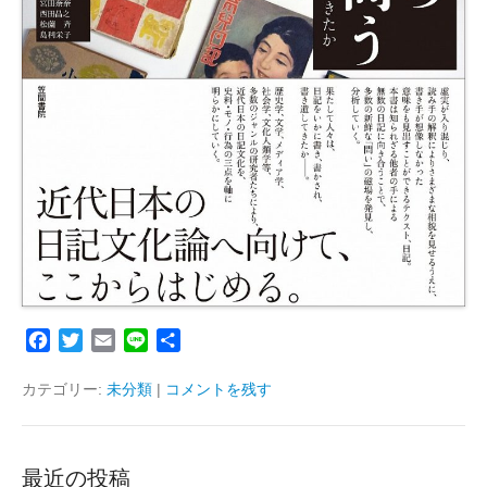
F
T
E
L
共
a
w
m
i
有
c
i
a
n
カテゴリー:
未分類
|
コメントを残す
e
t
i
e
b
t
l
o
e
最近の投稿
o
r