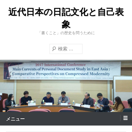
コ
近代日本の日記文化と自己表
ン
テ
象
ン
「書くこと」の歴史を問うために
ツ
へ
検
ス
索
キ
ッ
プ
メニュー