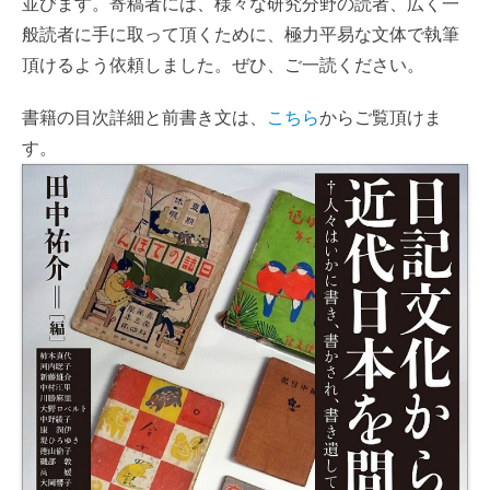
並びます。寄稿者には、様々な研究分野の読者、広く一
o
r
k
般読者に手に取って頂くために、極力平易な文体で執筆
頂けるよう依頼しました。ぜひ、ご一読ください。
書籍の目次詳細と前書き文は、
こちら
からご覧頂けま
す。