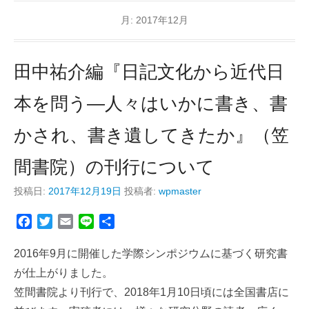
月:
2017年12月
田中祐介編『日記文化から近代日
本を問う—人々はいかに書き、書
かされ、書き遺してきたか』（笠
間書院）の刊行について
投稿日:
2017年12月19日
投稿者:
wpmaster
F
T
E
L
共
a
w
m
i
有
c
i
a
n
2016年9月に開催した学際シンポジウムに基づく研究書
e
t
i
e
が仕上がりました。
b
t
l
笠間書院より刊行で、2018年1月10日頃には全国書店に
o
e