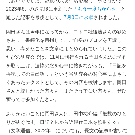
ておいででした。数度の入院生活を経て、残念ながら
2023年6月の退院後に更新した
「もう一度ちからを」
と
題した記事を最後として、
7月3日に永眠
されました。
岡田さんは今年になってから、コトニ社後藤さんの勧め
もあり、書籍化を目指して、ご自身のブログを再読して
思い、考えたことを文章にまとめられていました。この
たびの研究会では、11月に刊行される岡田さんのご著作
を取り上げ、追悼の念を心中に懐きながらも、「日記を
再読しての自己語り」という当研究会の関心事にまさし
くあったテクストとして、その内容を検討します。岡田
さんと親しかった方々も、またそうでない方々も、ぜひ
奮ってご参加ください。
ありがたいことに岡田さんは、田中祐介編『無数のひと
りが紡ぐ歴史 日記文化から近現代日本を照射する』
（文学通信、2022年）についても、長文の記事を書いて