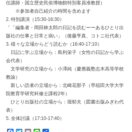
任講師・国立歴史民俗博物館特別客員准教授）
※参加者自己紹介の時間を含めます
2. 特別講演（15:30-16:30）
「「編集者・岡田林太郎の日記を読むーーあるひとり出
版社の仕事と日常と病い」（後藤亨真、コトニ社代表）
3. 様々な立場からどう読むか（16:40-17:10）
日記に学ぶ立場から：島利栄子（女性の日記から学ぶ
会代表）
文学研究の立場から：小澤純（慶應義塾志木高等学校
教諭）
新しい読者の立場から：北崎花那子（早稲田大学大学
院教育学研究科修士課程2年）
ひとり出版社の立場から：堀郁夫（図書出版みぎわ代
表）
5. 全体討議（17:10-17:40）
F
T
E
L
共