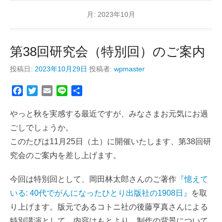
月:
2023年10月
第38回研究会（特別回）のご案内
投稿日:
2023年10月29日
投稿者:
wpmaster
F
T
E
L
共
a
w
m
i
有
c
i
a
n
やっと秋を実感する最近ですが、みなさまお元気にお過
e
t
i
e
ごしでしょうか。
b
t
l
このたびは11月25日（土）に開催いたします、第38回研
o
e
究会のご案内を差し上げます。
o
r
k
今回は特別回として、岡田林太郎さんのご著作
『憶えて
いる: 40代でがんになったひとり出版社の1908日』
を取
り上げます。版元であるコトニ社の後藤亨真さんによる
特別講演として、内容はもとより、制作の背景について