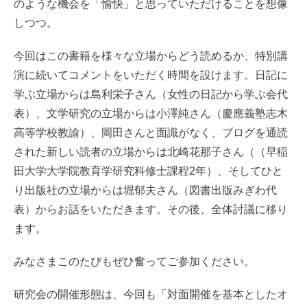
のような機会を「愉快」と思っていただけることを想像
しつつ。
今回はこの書籍を様々な立場からどう読めるか、特別講
演に続いてコメントをいただく時間を設けます。日記に
学ぶ立場からは島利栄子さん（女性の日記から学ぶ会代
表）、文学研究の立場からは小澤純さん（慶應義塾志木
高等学校教諭）、岡田さんと面識がなく、ブログを通読
された新しい読者の立場からは北崎花那子さん（（早稲
田大学大学院教育学研究科修士課程2年）、そしてひと
り出版社の立場からは堀郁夫さん（図書出版みぎわ代
表）からお話をいただきます。その後、全体討議に移り
ます。
みなさまこのたびもぜひ奮ってご参加ください。
研究会の開催形態は、今回も「対面開催を基本としたオ