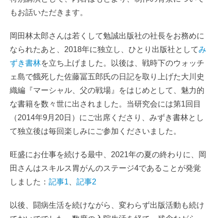
もお話いただきます。
岡田林太郎さんは若くして勉誠出版社の社長をお務めに
なられたあと、2018年に独立し、ひとり出版社として
み
ずき書林
を立ち上げました。以後は、戦時下のウォッチ
ェ島で餓死した佐藤冨五郎氏の日記を取り上げた大川史
織編『マーシャル、父の戦場』をはじめとして、魅力的
な書籍を数々世に出されました。当研究会には第1回目
（2014年9月20日）にご出席くださり、みずき書林とし
て独立後は毎回楽しみにご参加くださいました。
旺盛にお仕事を続ける最中、2021年の夏の終わりに、岡
田さんはスキルス胃がんのステージ4であることが発覚
しました：
記事1
、
記事2
以後、闘病生活を続けながら、変わらず出版活動も続け