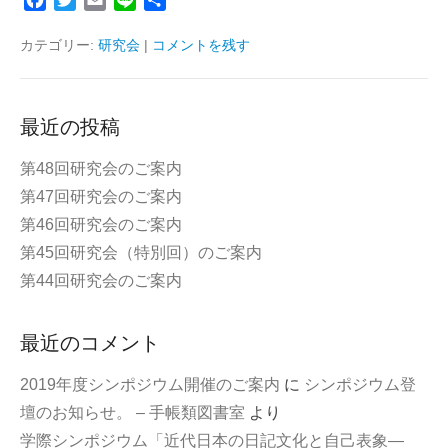
a
w
m
i
有
c
i
a
n
カテゴリー:
研究会
|
コメントを残す
e
t
i
e
b
t
l
o
e
最近の投稿
o
r
k
第48回研究会のご案内
第47回研究会のご案内
第46回研究会のご案内
第45回研究会（特別回）のご案内
第44回研究会のご案内
最近のコメント
2019年度シンポジウム開催のご案内
に
シンポジウム登
壇のお知らせ。 – 手帳類図書室
より
学際シンポジウム「近代日本の日記文化と自己表象—