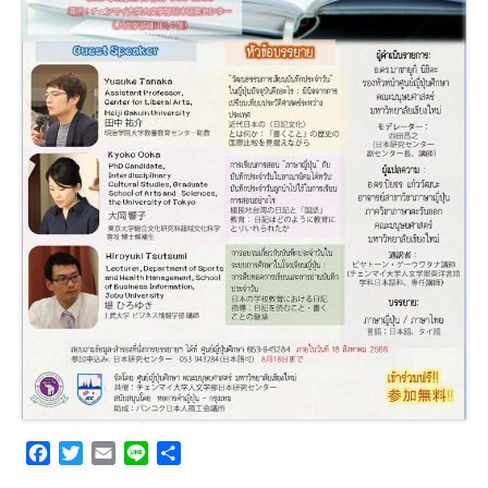
F
T
E
L
共
a
w
m
i
有