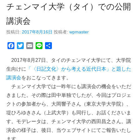
チェンマイ大学（タイ）での公開
講演会
投稿日:
2017年8月16日
投稿者:
wpmaster
F
T
E
L
共
a
w
m
i
有
c
i
a
n
2017年8月27日、タイのチェンマイ大学にて、大学院
e
t
i
e
生向けに
「〈日記文化〉から考える近代日本」と題した
b
t
l
講演会
をおこなってきます。
o
e
チェンマイ大学では一昨年にも講演会の機会をいただ
o
r
k
きました。その際は田中単独でしたが、今回はプロジェ
クトの参加者から、大岡響子さん（東京大学大学院）、
堤ひろゆきさん（上武大学）も同行し、お話くださいま
す。モデレータは、チェンマイ大学の西田昌之さん。講
演会の様子は、後日、当ウェブサイトにてご報告いたし
ます。