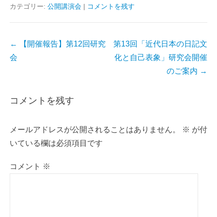
c
i
a
n
カテゴリー:
公開講演会
|
コメントを残す
e
t
i
e
b
t
l
o
e
投
←
【開催報告】第12回研究
第13回「近代日本の日記文
o
r
稿
会
化と自己表象」研究会開催
k
ナ
のご案内
→
ビ
ゲ
コメントを残す
ー
シ
メールアドレスが公開されることはありません。
※
が付
ョ
いている欄は必須項目です
ン
コメント
※