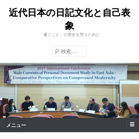
コ
近代日本の日記文化と自己表
ン
テ
象
ン
「書くこと」の歴史を問うために
ツ
へ
検
ス
索
キ
ッ
プ
メニュー