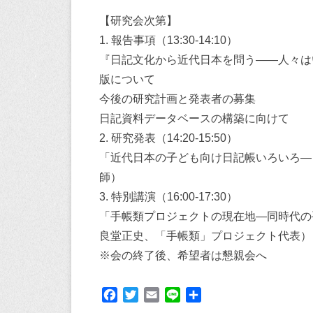
【研究会次第】
1. 報告事項（13:30-14:10）
『日記文化から近代日本を問う——人々は
版について
今後の研究計画と発表者の募集
日記資料データベースの構築に向けて
2. 研究発表（14:20-15:50）
「近代日本の子ども向け日記帳いろいろ—
師）
3. 特別講演（16:00-17:30）
「手帳類プロジェクトの現在地―同時代の
良堂正史、「手帳類」プロジェクト代表）
※会の終了後、希望者は懇親会へ
F
T
E
L
共
a
w
m
i
有