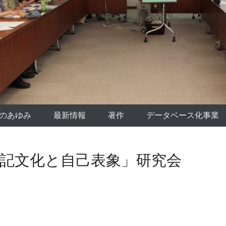
のあゆみ
最新情報
著作
データベース化事業
日記文化と自己表象」研究会