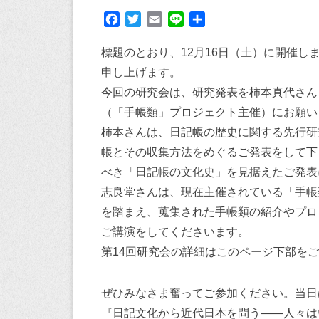
F
T
E
L
共
a
w
m
i
有
c
i
a
n
標題のとおり、12月16日（土）に開催し
e
t
i
e
申し上げます。
b
t
l
今回の研究会は、研究発表を柿本真代さん
o
e
（「手帳類」プロジェクト主催）にお願い
o
r
k
柿本さんは、日記帳の歴史に関する先行研
帳とその収集方法をめぐるご発表をして下
べき「日記帳の文化史」を見据えたご発表
志良堂さんは、現在主催されている「手帳類プロジェクト
を踏まえ、蒐集された手帳類の紹介やプロ
ご講演をしてくださいます。
第14回研究会の詳細はこのページ下部を
ぜひみなさま奮ってご参加ください。当日
『日記文化から近代日本を問う——人々は