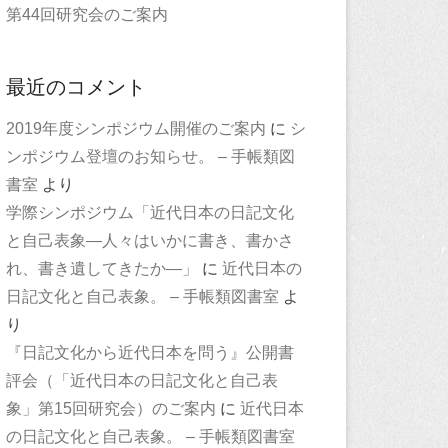
第44回研究会のご案内
最近のコメント
2019年度シンポジウム開催のご案内
に
シ
ンポジウム登壇のお知らせ。 – 手帳類図
書室
より
学際シンポジウム「近代日本の日記文化
と自己表象—人々はいかに書き、書かさ
れ、書き遺してきたか—」
に
近代日本の
日記文化と自己表象。 – 手帳類図書室
よ
り
『日記文化から近代日本を問う』公開書
評会（「近代日本の日記文化と自己表
象」第15回研究会）のご案内
に
近代日本
の日記文化と自己表象。 – 手帳類図書室