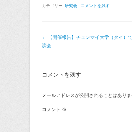
c
i
a
n
カテゴリー:
研究会
|
コメントを残す
e
t
i
e
b
t
l
o
e
o
r
投
←
【開催報告】チェンマイ大学（タイ）
k
稿
演会
ナ
ビ
ゲ
コメントを残す
ー
シ
ョ
メールアドレスが公開されることはありま
ン
コメント
※