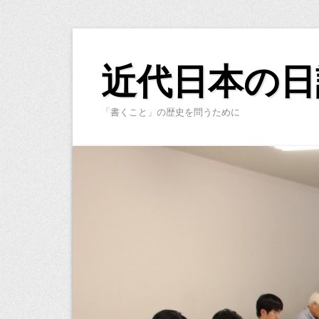
コ
ン
近代日本の日
テ
ン
「書くこと」の歴史を問うために
ツ
へ
ス
キ
ッ
プ