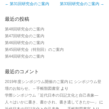
o
e
投
←
第31回研究会のご案内
第33回研究会のご案内
→
o
r
稿
k
ナ
最近の投稿
ビ
第48回研究会のご案内
ゲ
第47回研究会のご案内
ー
第46回研究会のご案内
シ
第45回研究会（特別回）のご案内
ョ
第44回研究会のご案内
ン
最近のコメント
2019年度シンポジウム開催のご案内
に
シンポジウム登
壇のお知らせ。 – 手帳類図書室
より
学際シンポジウム「近代日本の日記文化と自己表象—
人々はいかに書き、書かされ、書き遺してきたか—」
に
近代日本の日記文化と自己表象。 – 手帳類図書室
より