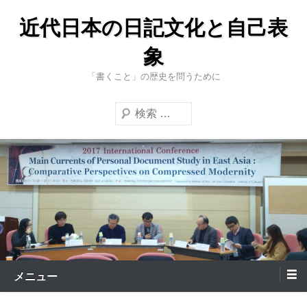
コ
近代日本の日記文化と自己表
ン
テ
象
ン
「書くこと」の歴史を問うために
ツ
へ
検
ス
索
キ
ッ
プ
メニュー