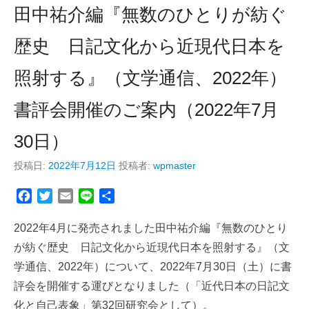
田中祐介編『無数のひとりが紡ぐ
歴史 日記文化から近現代日本を
照射する』（文学通信、2022年）
書評会開催のご案内（2022年7月
30日）
投稿日:
2022年7月12日
投稿者:
wpmaster
F
T
E
L
共
a
w
m
i
有
c
i
a
n
2022年4月に発売されました田中祐介編『無数のひとり
e
t
i
e
が紡ぐ歴史 日記文化から近現代日本を照射する』（文
b
t
l
学通信、2022年）について、2022年7月30日（土）に書
o
e
評会を開催する運びとなりました（「近代日本の日記文
o
r
k
化と自己表象」第32回研究会として）。