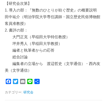
【研究会次第】
1. 導入の部：『無数のひとりが紡ぐ歴史』の概要説明
田中祐介（明治学院大学専任講師・国立歴史民俗博物館
客員准教授）
2. 書評の部：
大門正克（早稲田大学特任教授）
坪井秀人（早稲田大学教授）
編者と執筆者からの応答
総合討論
編集者の立場から 渡辺哲史（文学通信）・西内友
美（文学通信）
F
T
E
L
共
a
w
m
i
有
c
i
a
n
カテゴリー:
研究会
e
t
i
e
b
t
l